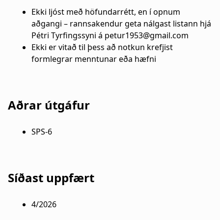
Ekki ljóst með höfundarrétt, en í opnum
aðgangi – rannsakendur geta nálgast listann hjá
Pétri Tyrfingssyni á petur1953@gmail.com
Ekki er vitað til þess að notkun krefjist
formlegrar menntunar eða hæfni
Aðrar útgáfur
SPS-6
Síðast uppfært
4/2026