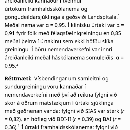
áreiðanleiki kannaður í tveimur
úrtökum framhaldsskólanema og
1
göngudeildarsjúklinga á geðsviði Landspítala.
Meðal nema var α = 0,95. Í klínísku úrtaki var α =
0,91 fyrir fólk með félagsfælnigreiningu en 0,85
meðal þeirra í úrtakinu sem ekki höfðu slíka
greiningu. Í öðru nemendaverkefni var innri
áreiðanleiki meðal háskólanema sömuleiðis α =
2
0,95.
Réttmæti:
Vísbendingar um samleitni og
sundurgreiningu voru kannaðar í
nemendaverkefni með því að reikna fylgni við
skor á öðrum matstækjum í úrtaki sjúklinga
með geðrænan vanda: fylgni við SIAS var sterk (
r
= 0,82), en hófleg við BDI-II (
r
= 0,39) og BAI (
r
=
1
0,36).
Í úrtaki framhaldsskólanema: fylgni við