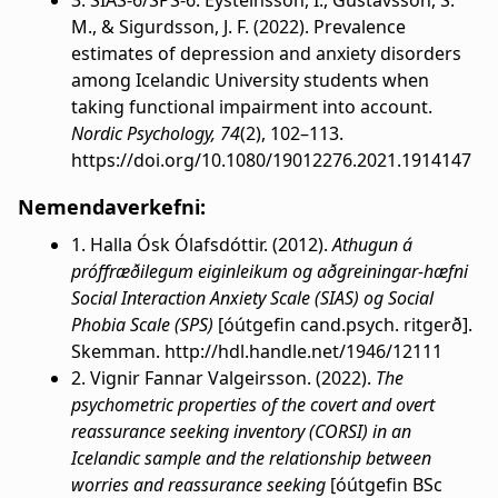
3. SIAS-6/SPS-6: Eysteinsson, I., Gustavsson, S.
M., & Sigurdsson, J. F. (2022). Prevalence
estimates of depression and anxiety disorders
among Icelandic University students when
taking functional impairment into account.
Nordic Psychology, 74
(2), 102–113.
https://doi.org/10.1080/19012276.2021.1914147
Nemendaverkefni:
1. Halla Ósk Ólafsdóttir. (2012).
Athugun á
próffræðilegum eiginleikum og aðgreiningar-hæfni
Social Interaction Anxiety Scale (SIAS) og Social
Phobia Scale (SPS)
[óútgefin cand.psych. ritgerð].
Skemman. http://hdl.handle.net/1946/12111
2. Vignir Fannar Valgeirsson. (2022).
The
psychometric properties of the covert and overt
reassurance seeking inventory (CORSI) in an
Icelandic sample and the relationship between
worries and reassurance seeking
[óútgefin BSc