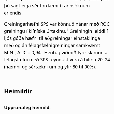
þó sagt eiga sér fordæmi í rannsóknum
erlendis.
Greiningarhæfni SPS var könnuð nánar með ROC
1
greiningu í klíníska úrtakinu.
Greiningin leiddi í
ljós góða hæfni til aðgreiningar einstaklinga
með og án félagsfælnigreiningar samkvæmt
MINI, AUC = 0,94. Hentug viðmið fyrir skimun á
félagsfælni með SPS reyndust vera á bilinu 20–24
(næmni og sértækni um og yfir 80 til 90%).
Heimildir
Upprunaleg heimild: