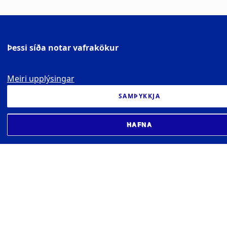
Þessi síða notar vafrakökur
Meiri upplýsingar
SAMÞYKKJA
HAFNA