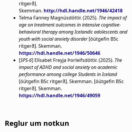
ritgerð].
Skemman.
http://hdl.handle.net/1946/42418
Telma Fanney Magnúsdóttir. (2025).
The impact of
age on treatment outcomes in intensive cognitive-
behavioral therapy among Icelandic adolescents and
youth with social anxiety disorder
[óútgefin BSc
ritgerð]. Skemman.
https://hdl.handle.net/1946/50646
[
SPS-6
] Elísabet Freyja Þorleifsdóttir. (2025).
The
impact of ADHD and social anxiety on academic
performance among college Students in Iceland
[óútgefin BSc ritgerð]. Skemman. [óútgefin BSc
ritgerð]. Skemman.
https://hdl.handle.net/1946/49059
Reglur um notkun