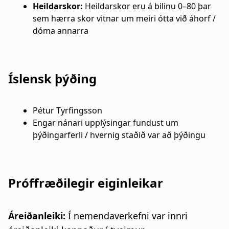
Heildarskor:
Heildarskor eru á bilinu 0–80 þar
sem hærra skor vitnar um meiri ótta við áhorf /
dóma annarra
Íslensk þýðing
Pétur Tyrfingsson
Engar nánari upplýsingar fundust um
þýðingarferli / hvernig staðið var að þýðingu
Próffræðilegir eiginleikar
Áreiðanleiki:
Í nemendaverkefni var innri