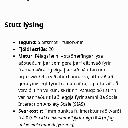
a
n
t
a
Stutt lýsing
i
r
o
s
Tegund:
Sjálfsmat – fullorðnir
n
l
Fjöldi atriða:
20
Metur:
Félagsfælni – staðhæfingar lýsa
ó
aðstæðum þar sem gera þarf eitthvað fyrir
framan aðra og eiga þær að ná utan um
ð
þrjú svið: Ótta við áhorf annarra, ótta við að
gera ýmislegt fyrir framan aðra, og ótta við að
vera álitinn veikur / skrítinn. Athuga að listinn
var hannaður til að leggja fyrir samhliða Social
Interaction Anxiety Scale (SIAS)
Svarkostir:
Fimm punkta fullmerktur raðkvarði
frá 0 (
alls ekki einkennandi fyrir mig
) til 4 (
mjög
mikið einkennandi fyrir mig
)