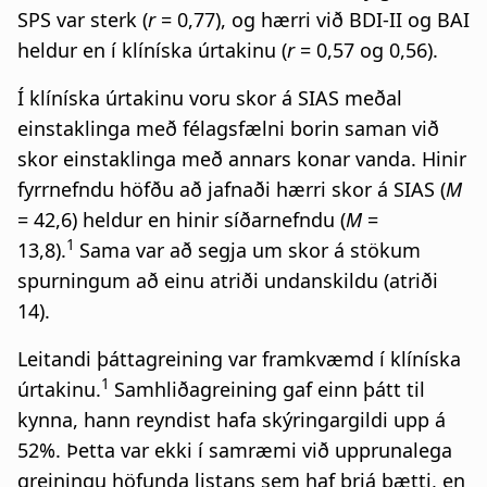
SPS var sterk (
r
= 0,77), og hærri við BDI-II og BAI
heldur en í klíníska úrtakinu (
r
= 0,57 og 0,56).
Í klíníska úrtakinu voru skor á SIAS meðal
einstaklinga með félagsfælni borin saman við
skor einstaklinga með annars konar vanda. Hinir
fyrrnefndu höfðu að jafnaði hærri skor á SIAS (
M
= 42,6) heldur en hinir síðarnefndu (
M
=
1
13,8).
Sama var að segja um skor á stökum
spurningum að einu atriði undanskildu (atriði
14).
Leitandi þáttagreining var framkvæmd í klíníska
1
úrtakinu.
Samhliðagreining gaf einn þátt til
kynna, hann reyndist hafa skýringargildi upp á
52%. Þetta var ekki í samræmi við upprunalega
greiningu höfunda listans sem haf þrjá þætti, en