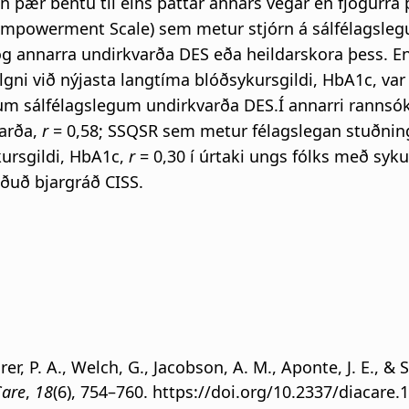
þær bentu til eins þáttar annars vegar en fjögurra þá
 Empowerment Scale) sem metur stjórn á sálfélagsle
og annarra undirkvarða DES eða heildarskora þess. En
lgni við nýjasta langtíma blóðsykursgildi, HbA1c, var
m sálfélagslegum undirkvarða DES.Í annarri rannsó
varða,
r
= 0,58; SSQSR sem metur félagslegan stuðnin
kursgildi, HbA1c,
r
= 0,30 í úrtaki ungs fólks með syku
iðuð bjargráð CISS.
rer, P. A., Welch, G., Jacobson, A. M., Aponte, J. E., &
Care
,
18
(6), 754–760. https://doi.org/10.2337/diacare.