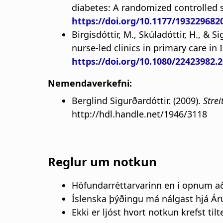
diabetes: A randomized controlled 
https://doi.org/10.1177/193229682
Birgisdóttir, M., Skúladóttir, H., &
nurse-led clinics in primary care in 
https://doi.org/10.1080/22423982.
Nemendaverkefni:
Berglind Sigurðardóttir. (2009).
Strei
http://hdl.handle.net/1946/3118
Reglur um notkun
Höfundarréttarvarinn en í opnum að
Íslenska þýðingu má nálgast hjá Ár
Ekki er ljóst hvort notkun krefst ti