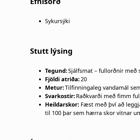
s
Efnisorð
a
Sykursýki
g
n
Stutt lýsing
a
Tegund:
Sjálfsmat – fullorðnir með 
r
Fjöldi atriða:
20
s
Metur:
Tilfinningaleg vandamál sem 
Svarkostir:
Raðkvarði með fimm ful
l
Heildarskor:
Fæst með því að leggj
til 100 þar sem hærra skor vitnar u
ó
ð