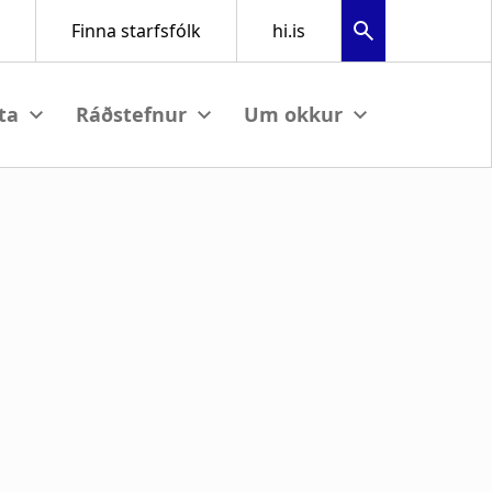
View submenu
View submenu
View submenu