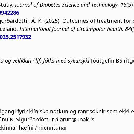
study.
Journal of Diabetes Science and Technology
,
15
(5)
0942286
 Sigurðardóttir, Á. K. (2025). Outcomes of treatment fo
Iceland.
International journal of circumpolar health, 84
(
2025.2517932
ta og vellíðan í lífi fólks með sykursýki
[óútgefin BS rit
gangi fyrir klíníska notkun og rannsóknir sem ekki 
únu K. Sigurðardóttur á arun@unak.is
ltekinnar hæfni / menntunar