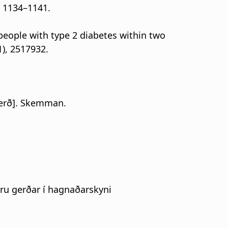
, 1134–1141.
r people with type 2 diabetes within two
1), 2517932.
gerð]. Skemman.
eru gerðar í hagnaðarskyni