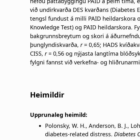
hefðu þáttabyggingu PAID á þeim tíma, en 
við undirkvarða DES kvarðans (Diabetes
tengsl fundust á milli PAID heildarskora 
Knowledge Test) og PAID heildarskora. Fy
bakgrunnsbreytum og skori á áðurnefndu
þunglyndiskvarða,
r
= 0,65; HADS kvíðak
CISS,
r
= 0,56 og nýjasta langtíma blóðsy
fylgni fannst við verkefna- og hliðrunarm
Heimildir
Upprunaleg heimild:
Polonsky, W. H., Anderson, B. J., Loh
diabetes-related distress.
Diabetes 