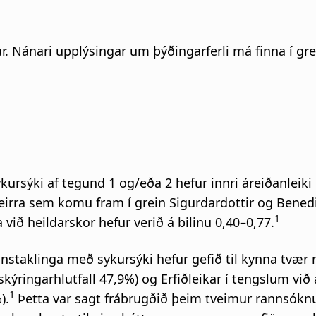
ur. Nánari upplýsingar um þýðingarferli má finna í g
ykursýki af tegund 1 og/eða 2 hefur innri áreiðanleiki 
þeirra sem komu fram í grein Sigurdardottir og Bened
1
 við heildarskor hefur verið á bilinu 0,40–0,77.
nstaklinga með sykursýki hefur gefið til kynna tvær m
(skýringarhlutfall 47,9%) og Erfiðleikar í tengslum v
1
).
Þetta var sagt frábrugðið þeim tveimur rannsókn