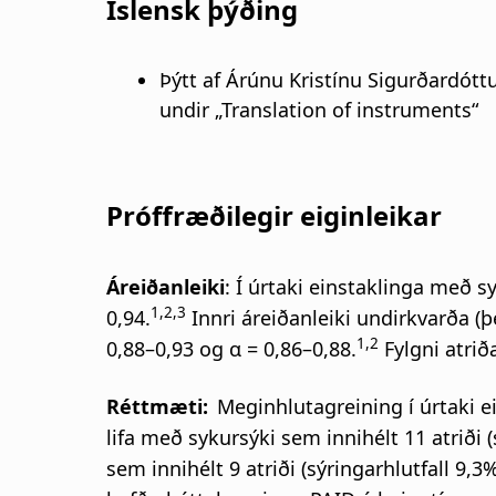
Íslensk þýðing
Þýtt af Árúnu Kristínu Sigurðardótt
undir „Translation of instruments“
Próffræðilegir eiginleikar
Áreiðanleiki
: Í úrtaki einstaklinga með s
1,2,3
0,94.
Innri áreiðanleiki undirkvarða (
1,2
0,88–0,93 og α = 0,86–0,88.
Fylgni atriða
Réttmæti:
Meginhlutagreining í úrtaki ei
lifa með sykursýki sem innihélt 11 atriði 
sem innihélt 9 atriði (sýringarhlutfall 9,3%