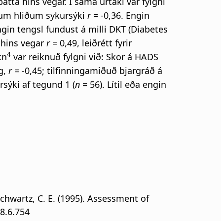
tta hins vegar. Í sama úrtaki var fylgni
gum hliðum sykursýki
r
= -0,36. Engin
gin tengsl fundust á milli DKT (Diabetes
 hins vegar
r
= 0,49, leiðrétt fyrir
4
kn
var reiknuð fylgni við: Skor á HADS
g,
r
= -0,45; tilfinningamiðuð bjargráð á
rsýki af tegund 1 (
n
= 56). Lítil eða engin
 Schwartz, C. E. (1995). Assessment of
18.6.754