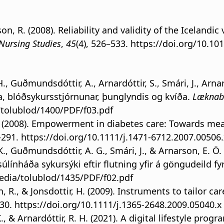
son, R. (2008). Reliability and validity of the Icelandi
 Nursing Studies
,
45
(4), 526–533. https://doi.org/10.10
, H., Guðmundsdóttir, A., Arnardóttir, S., Smári, J., Ar
ta, blóðsykursstjórnunar, þunglyndis og kvíða.
Læknab
/tolublod/1400/PDF/f03.pdf
r, H. (2008). Empowerment in diabetes care: Towards
–291.
https://doi.org/10.1111/j.1471-6712.2007.00506
F. K., Guðmundsdóttir, A. G., Smári, J., & Arnarson, E.
ínháða sykursýki eftir flutning yfir á göngudeild fyr
edia/tolublod/1435/PDF/f02.pdf
n, R., & Jonsdottir, H. (2009). Instruments to tailor c
130. https://doi.org/10.1111/j.1365-2648.2009.05040.x
K., & Arnardóttir, R. H. (2021). A digital lifestyle pro