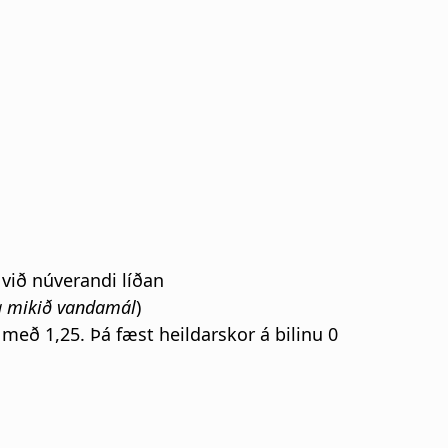
 við núverandi líðan
 mikið vandamál
)
eð 1,25. Þá fæst heildarskor á bilinu 0