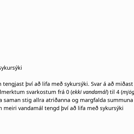
i
g
a
t
i
sykursýki
o
tengjast því að lifa með sykursýki. Svar á að miðast
n
lmerktum svarkostum frá 0 (
ekki vandamál
) til 4 (
mjög
a saman stig allra atriðanna og margfalda summuna m
m meiri vandamál tengd því að lifa með sykursýki