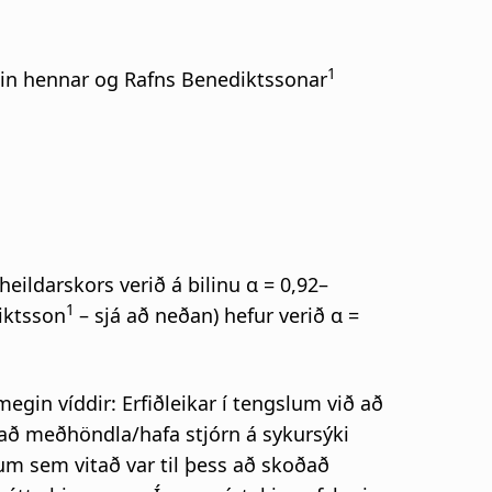
1
rein hennar og Rafns Benediktssonar
heildarskors verið á bilinu α = 0,92–
1
iktsson
– sjá að neðan) hefur verið α =
egin víddir: Erfiðleikar í tengslum við að
ið að meðhöndla/hafa stjórn á sykursýki
um sem vitað var til þess að skoðað