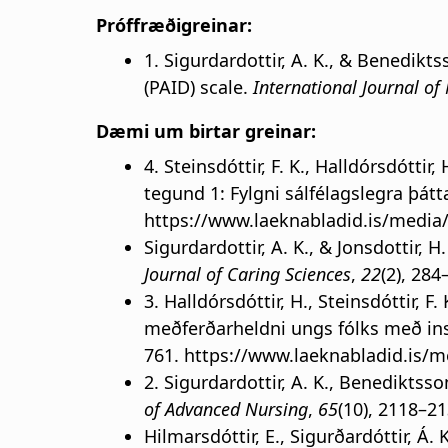
Próffræðigreinar:
1. Sigurdardottir, A. K., & Benedikts
(PAID) scale.
International Journal of
Dæmi um birtar greinar:
4. Steinsdóttir, F. K., Halldórsdóttir
tegund 1: Fylgni sálfélagslegra þát
https://www.laeknabladid.is/media
Sigurdardottir, A. K., & Jonsdotti
Journal of Caring Sciences
,
22
(2), 284
3. Halldórsdóttir, H., Steinsdóttir, 
meðferðarheldni ungs fólks með insúl
761. https://www.laeknabladid.is/m
2. Sigurdardottir, A. K., Benediktsso
of Advanced Nursing
,
65
(10), 2118–2
Hilmarsdóttir, E., Sigurðardóttir, Á. 