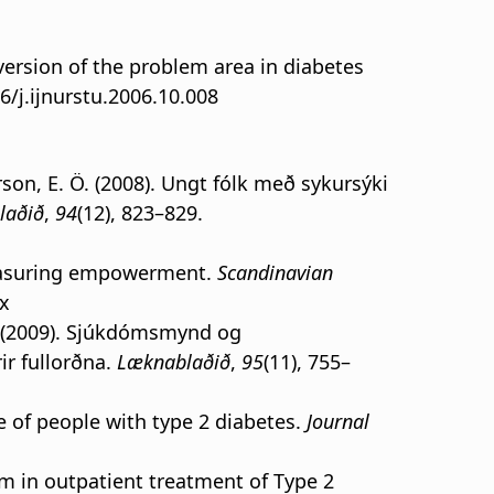
c version of the problem area in diabetes
16/j.ijnurstu.2006.10.008
narson, E. Ö. (2008). Ungt fólk með sykursýki
laðið
,
94
(12), 823–829.
 measuring empowerment.
Scandinavian
.x
 Ö. (2009). Sjúkdómsmynd og
ir fullorðna.
Læknablaðið
,
95
(11), 755–
are of people with type 2 diabetes.
Journal
gram in outpatient treatment of Type 2