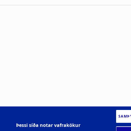
SAMÞ
Þessi síða notar vafrakökur