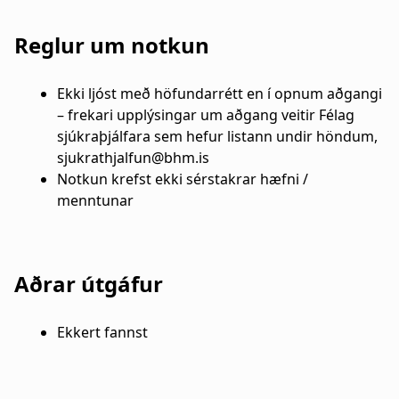
Reglur um notkun
Ekki ljóst með höfundarrétt en í opnum aðgangi
– frekari upplýsingar um aðgang veitir Félag
sjúkraþjálfara sem hefur listann undir höndum,
sjukrathjalfun@bhm.is
Notkun krefst ekki sérstakrar hæfni /
menntunar
Aðrar útgáfur
Ekkert fannst