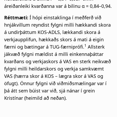
áreiðanleiki kvarðanna var á bilinu α = 0,84–0,94.
Réttmæti:
Í hópi einstaklinga í meðferð við
hnjákvillum reyndist fylgni milli hækkandi skora
á undirþáttum KOS-ADLS, lækkandi skora á
verkjaupplifun, hækkaðs skors á mati á eigin
1
færni og bætingar á TUG-færniprófi.
Allsterk
jákvæð fylgni mældist á milli einkennaþáttar
kvarðans og verkjaskors á VAS en sterk neikvæð
fylgni milli heildarskors og verkja samkvæmt
VAS (hærra skor á KOS – lægra skor á VAS og
öfugt). Önnur fylgni við viðmiðsmælingar var í
þá átt sem búist var við, sjá nánar í grein
Kristínar (heimild að neðan).