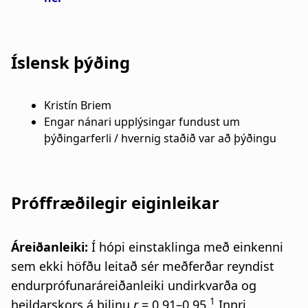
Íslensk þýðing
Kristín Briem
Engar nánari upplýsingar fundust um
þýðingarferli / hvernig staðið var að þýðingu
Próffræðilegir eiginleikar
Áreiðanleiki:
Í hópi einstaklinga með einkenni
sem ekki höfðu leitað sér meðferðar reyndist
endurprófunaráreiðanleiki undirkvarða og
1
heildarskors á bilinu
r
= 0,91–0,95.
Innri