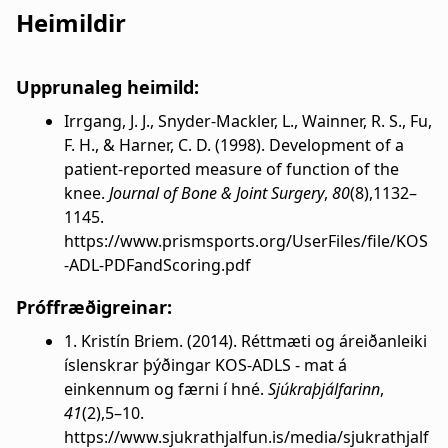
Heimildir
Upprunaleg heimild:
Irrgang, J. J., Snyder-Mackler, L., Wainner, R. S., Fu,
F. H., & Harner, C. D. (1998). Development of a
patient-reported measure of function of the
knee.
Journal of Bone & Joint Surgery
,
80
(8),1132–
1145.
https://www.prismsports.org/UserFiles/file/KOS
-ADL-PDFandScoring.pdf
Próffræðigreinar:
1. Kristín Briem. (2014). Réttmæti og áreiðanleiki
íslenskrar þýðingar KOS-ADLS - mat á
einkennum og færni í hné.
Sjúkraþjálfarinn
,
41
(2),5–10.
https://www.sjukrathjalfun.is/media/sjukrathjalf