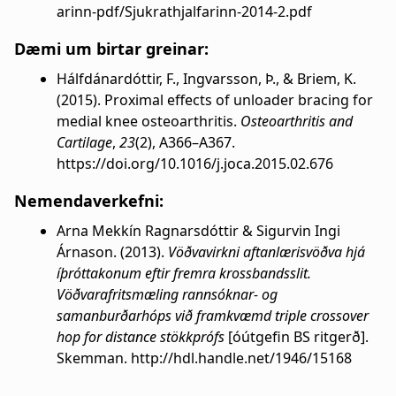
arinn-pdf/Sjukrathjalfarinn-2014-2.pdf
Dæmi um birtar greinar:
Hálfdánardóttir, F., Ingvarsson, Þ., & Briem, K.
(2015). Proximal effects of unloader bracing for
medial knee osteoarthritis.
Osteoarthritis and
Cartilage
,
23
(2), A366–A367.
https://doi.org/10.1016/j.joca.2015.02.676
Nemendaverkefni:
Arna Mekkín Ragnarsdóttir & Sigurvin Ingi
Árnason. (2013).
Vöðvavirkni aftanlærisvöðva hjá
íþróttakonum eftir fremra krossbandsslit.
Vöðvarafritsmæling rannsóknar- og
samanburðarhóps við framkvæmd triple crossover
hop for distance stökkprófs
[óútgefin BS ritgerð].
Skemman. http://hdl.handle.net/1946/15168