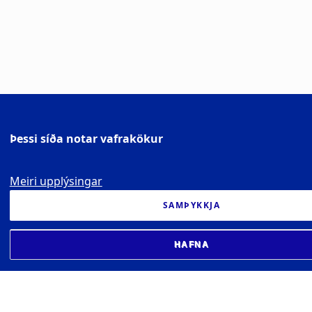
Þessi síða notar vafrakökur
Meiri upplýsingar
SAMÞYKKJA
HAFNA