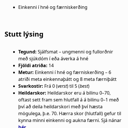
a
n
Einkenni í hné og færniskerðing
t
a
i
r
Stutt lýsing
o
s
n
l
Tegund:
Sjálfsmat – ungmenni og fullorðnir
með sjúkdóm í eða áverka á hné
ó
Fjöldi atriða:
14
ð
Metur:
Einkenni í hné og færniskerðing – 6
atriði meta einkennaþátt og 8 meta færniþátt
Svarkostir:
Frá 0 (
verst
) til 5 (
best
)
Heildarskor:
Heildarskor eru á bilinu 0–70,
oftast sett fram sem hlutfall á á bilinu 0–1 með
því að deila heildarskori með því hæsta
mögulega, þ.e. 70. Hærra skor (hlutfall) gefur til
kynna minni einkenni og aukna færni. Sjá nánar
hér