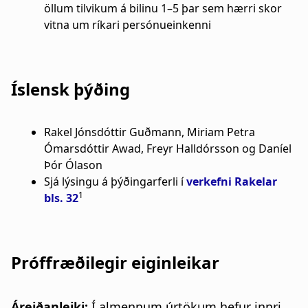
öllum tilvikum á bilinu 1–5 þar sem hærri skor
vitna um ríkari persónueinkenni
Íslensk þýðing
Rakel Jónsdóttir Guðmann, Miriam Petra
Ómarsdóttir Awad, Freyr Halldórsson og Daníel
Þór Ólason
Sjá lýsingu á þýðingarferli í
verkefni Rakelar
1
bls. 32
Próffræðilegir eiginleikar
Áreiðanleiki:
Í almennum úrtökum hefur innri