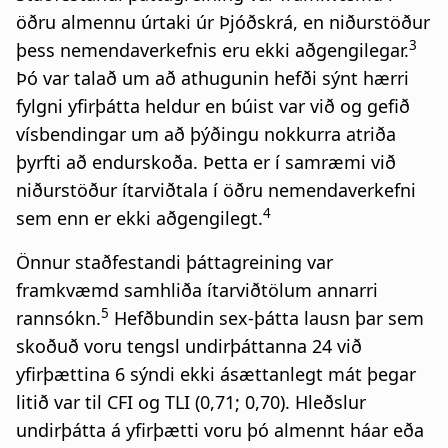
öðru almennu úrtaki úr Þjóðskrá, en niðurstöður
3
þess nemendaverkefnis eru ekki aðgengilegar.
Þó var talað um að athugunin hefði sýnt hærri
fylgni yfirþátta heldur en búist var við og gefið
vísbendingar um að þýðingu nokkurra atriða
þyrfti að endurskoða. Þetta er í samræmi við
niðurstöður ítarviðtala í öðru nemendaverkefni
4
sem enn er ekki aðgengilegt.
Önnur staðfestandi þáttagreining var
framkvæmd samhliða ítarviðtölum annarri
5
rannsókn.
Hefðbundin sex-þátta lausn þar sem
skoðuð voru tengsl undirþáttanna 24 við
yfirþættina 6 sýndi ekki ásættanlegt mát þegar
litið var til CFI og TLI (0,71; 0,70). Hleðslur
undirþátta á yfirþætti voru þó almennt háar eða