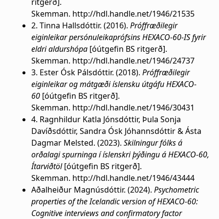
ritgerð].
Skemman. http://hdl.handle.net/1946/21535
2. Tinna Hallsdóttir. (2016).
Próffræðilegir
eiginleikar persónuleikaprófsins HEXACO-60-IS fyrir
eldri aldurshópa
[óútgefin BS ritgerð].
Skemman. http://hdl.handle.net/1946/24737
3. Ester Ósk Pálsdóttir. (2018).
Próffræðilegir
eiginleikar og mátgæði íslensku útgáfu HEXACO-
60
[óútgefin BS ritgerð].
Skemman. http://hdl.handle.net/1946/30431
4. Ragnhildur Katla Jónsdóttir, Þula Sonja
Davíðsdóttir, Sandra Ósk Jóhannsdóttir & Ásta
Dagmar Melsted. (2023).
Skilningur fólks á
orðalagi spurninga í íslenskri þýðingu á HEXACO-60,
Ítarviðtöl
[óútgefin BS ritgerð].
Skemman. http://hdl.handle.net/1946/43444
Aðalheiður Magnúsdóttir. (2024).
Psychometric
properties of the Icelandic version of HEXACO-60:
Cognitive interviews and confirmatory factor