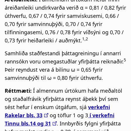
áreiðanleiki undirkvarða verið α = 0,81 / 0,82 fyrir
úthverfu, 0,67 / 0,74 fyrir samviskusemi, 0,66 /
0,70 fyrir samvinnuþýði, 0,70 / 0,74 fyrir
tilfinningasemi, 0,76 / 0,78 fyrir víðsýni og 0,70 /
1,2
0,73 fyrir heiðarleiki / auðmýkt.
Samhliða staðfestandi þáttagreiningu í annarri
5
rannsókn voru omegastuðlar yfirþátta reiknaðir.
Þeir reyndust vera á bilinu ω = 0,65 fyrir
samvinnuþýði til ω = 0,80 fyrir úthverfu.
Réttmæti:
Í almennum úrtökum hafa meðaltöl
og staðalfrávik yfirþátta reynst áþekk því sem
sést hefur í enskum útgáfum, sjá
verkefni
Rakelar bls. 33
og töflur 1 og 3
í verkefni
Tinnu bls.14 og 31
. Innbyrðis fylgni yfirþátta