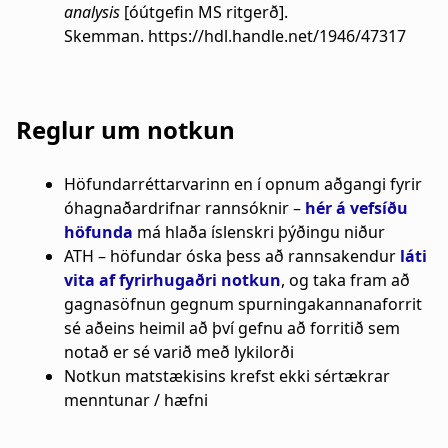
analysis
[óútgefin MS ritgerð].
Skemman. https://hdl.handle.net/1946/47317
Reglur um notkun
Höfundarréttarvarinn en í opnum aðgangi fyrir
óhagnaðardrifnar rannsóknir –
hér á vefsíðu
höfunda
má hlaða íslenskri þýðingu niður
ATH – höfundar óska þess að rannsakendur
láti
vita af fyrirhugaðri notkun
, og taka fram að
gagnasöfnun gegnum spurningakannanaforrit
sé aðeins heimil að því gefnu að forritið sem
notað er sé varið með lykilorði
Notkun matstækisins krefst ekki sértækrar
menntunar / hæfni