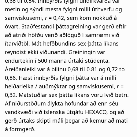
0,68 til 0,84. Innbyrðis fylgni undirkvarða var
metin og sýndi mesta fylgni milli úthverfu og
samviskusemi,
r
= 0,42, sem kom nokkuð á
óvart. Staðfestandi þáttagreining var gerð eftir
að atriði höfðu verið aðlöguð í samræmi við
ítarviðtöl. Mát hefðbundins sex-þátta líkans
reyndist ekki viðunandi. Greiningin var
endurtekin í 500 manna úrtaki stúdenta.
Áreiðanleiki var á bilinu 0,68 til 0.81 og 0,72 to
0,86. Hæst innbyrðis fylgni þátta var á milli
heiðarleika / auðmýktar og samviskusemi,
r
=
0,32. Mátstuðlar sex þátta líkans voru ívið betri.
Af niðurstöðum álykta höfundar að enn séu
vandkvæði við íslenska útgáfu HEXACO, og að
gerð úrtaks skipti máli þegar að kemur að mati
á formgerð.