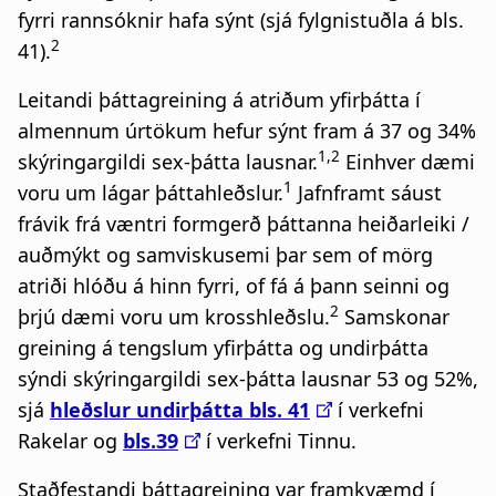
fyrri rannsóknir hafa sýnt (sjá fylgnistuðla á bls.
2
41).
Leitandi þáttagreining á atriðum yfirþátta í
almennum úrtökum hefur sýnt fram á 37 og 34%
1,2
skýringargildi sex-þátta lausnar.
Einhver dæmi
1
voru um lágar þáttahleðslur.
Jafnframt sáust
frávik frá væntri formgerð þáttanna heiðarleiki /
auðmýkt og samviskusemi þar sem of mörg
atriði hlóðu á hinn fyrri, of fá á þann seinni og
2
þrjú dæmi voru um krosshleðslu.
Samskonar
greining á tengslum yfirþátta og undirþátta
sýndi skýringargildi sex-þátta lausnar 53 og 52%,
sjá
hleðslur undirþátta bls. 41
í verkefni
Rakelar og
bls.39
í verkefni Tinnu.
Staðfestandi þáttagreining var framkvæmd í