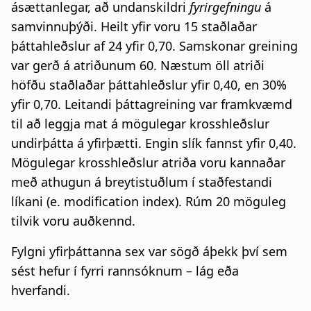
ásættanlegar, að undanskildri
fyrirgefningu
á
samvinnuþýði. Heilt yfir voru 15 staðlaðar
þáttahleðslur af 24 yfir 0,70. Samskonar greining
var gerð á atriðunum 60. Næstum öll atriði
höfðu staðlaðar þáttahleðslur yfir 0,40, en 30%
yfir 0,70. Leitandi þáttagreining var framkvæmd
til að leggja mat á mögulegar krosshleðslur
undirþátta á yfirþætti. Engin slík fannst yfir 0,40.
Mögulegar krosshleðslur atriða voru kannaðar
með athugun á breytistuðlum í staðfestandi
líkani (e. modification index). Rúm 20 möguleg
tilvik voru auðkennd.
Fylgni yfirþáttanna sex var sögð áþekk því sem
sést hefur í fyrri rannsóknum – lág eða
hverfandi.