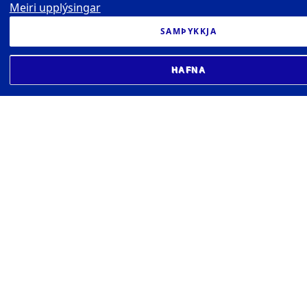
Meiri upplýsingar
SAMÞYKKJA
HAFNA
HÁSKÓLI ÍSLANDS
Læknagarði, 4. hæð