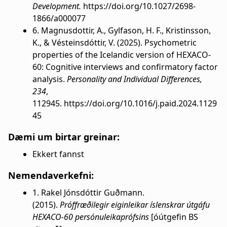
Development.
https://doi.org/10.1027/2698-
1866/a000077
6. Magnusdottir, A., Gylfason, H. F., Kristinsson,
K., & Vésteinsdóttir, V. (2025). Psychometric
properties of the Icelandic version of HEXACO-
60: Cognitive interviews and confirmatory factor
analysis.
Personality and Individual Differences,
234
,
112945. https://doi.org/10.1016/j.paid.2024.1129
45
Dæmi um birtar greinar:
Ekkert fannst
Nemendaverkefni:
1. Rakel Jónsdóttir Guðmann.
(2015).
Próffræðilegir eiginleikar íslenskrar útgáfu
HEXACO-60 persónuleikaprófsins
[óútgefin BS