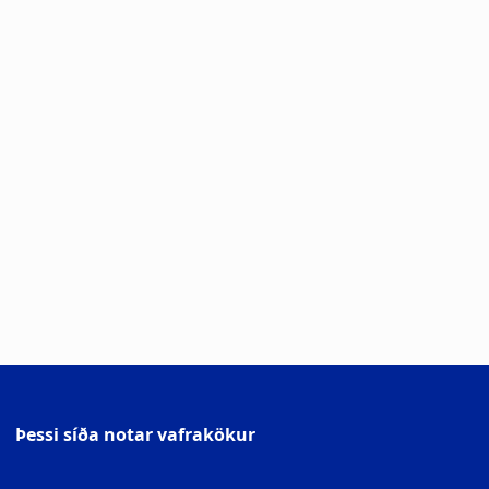
Þessi síða notar vafrakökur