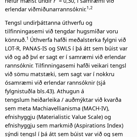
hefur mælst undir
r =
0,30, í samræmi við
1,2
erlendar viðmiðunarrannsóknir.
Tengsl undirþáttanna úthverfu og
tilfinningasemi við tengdar hugsmíðar voru
1
könnuð.
Úthverfa hafði meðalsterka fylgni við
LOT-R, PANAS-IS og SWLS í þá átt sem búist var
við og að því er sagt er í samræmi við erlendar
rannsóknir. Tilfinningasemi hafði veikari tengsl
við sömu matstæki, sem sagt var í nokkru
ósamræmi við erlendar rannsóknir (sjá
fylgnistuðla bls.43). Athugun á
tengslum heiðarleika / auðmýktar við kvarða
sem meta Machiavellianisma (MACH-IV),
efnishyggju (Materialistic Value Scale) og
efnishyggju sem markmið (Aspirations Index)
sýndi tengsl í þá átt sem búist var við og sem