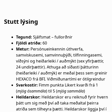
a
n
t
a
Stutt lýsing
i
r
o
s
Tegund:
Sjálfsmat – fullorðnir
n
l
Fjöldi atriða:
60
Metur:
Persónueinkennin úthverfa,
ó
samviskusemi, samvinnuþýði, tilfinningasemi,
víðsýni og heiðarleiki / auðmýkt (sex yfirþættir,
ð
24 undirþættir). Athuga að síðasti þátturinn
(heiðarleiki / auðmýk) er meðal þess sem greinir
HEXACO frá BFI. Viðmiðunartími er ótilgreindur
Svarkostir:
Fimm punkta Likert kvarði frá 1
(
mjög ósammála
) til 5 (
mjög sammála
)
Heildarskor:
Heildarskor eru reiknuð fyrir hvern
þátt um sig með því að taka meðaltal þeirra
atriða sem tilheyra þætti. Heildarskor liggja því í