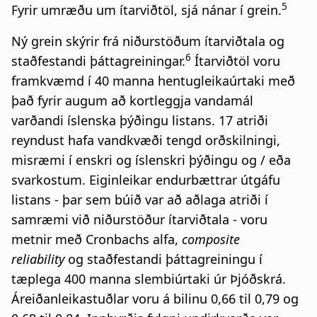
5
Fyrir umræðu um ítarviðtöl, sjá nánar í grein.
Ný grein skýrir frá niðurstöðum ítarviðtala og
6
staðfestandi þáttagreiningar.
Ítarviðtöl voru
framkvæmd í 40 manna hentugleikaúrtaki með
það fyrir augum að kortleggja vandamál
varðandi íslenska þýðingu listans. 17 atriði
reyndust hafa vandkvæði tengd orðskilningi,
misræmi í enskri og íslenskri þýðingu og / eða
svarkostum. Eiginleikar endurbættrar útgáfu
listans - þar sem búið var að aðlaga atriði í
samræmi við niðurstöður ítarviðtala - voru
metnir með Cronbachs alfa,
composite
reliability
og staðfestandi þáttagreiningu í
tæplega 400 manna slembiúrtaki úr Þjóðskrá.
Áreiðanleikastuðlar voru á bilinu 0,66 til 0,79 og