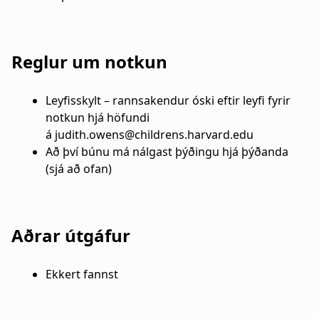
Reglur um notkun
Leyfisskylt – rannsakendur óski eftir leyfi fyrir
notkun hjá höfundi
á judith.owens@childrens.harvard.edu
Að því búnu má nálgast þýðingu hjá þýðanda
(sjá að ofan)
Aðrar útgáfur
Ekkert fannst