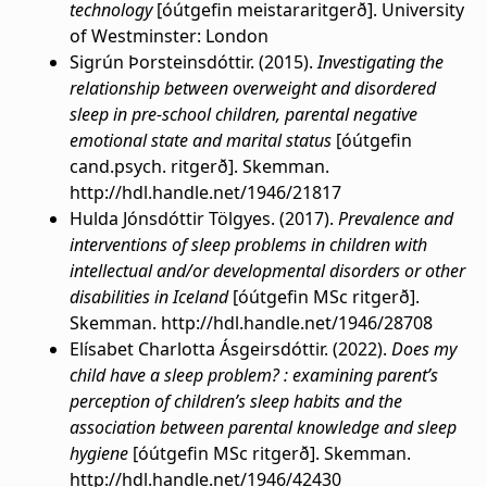
technology
[óútgefin meistararitgerð]. University
of Westminster: London
Sigrún Þorsteinsdóttir. (2015).
Investigating the
relationship between overweight and disordered
sleep in pre-school children, parental negative
emotional state and marital status
[óútgefin
cand.psych. ritgerð]. Skemman.
http://hdl.handle.net/1946/21817
Hulda Jónsdóttir Tölgyes. (2017).
Prevalence and
interventions of sleep problems in children with
intellectual and/or developmental disorders or other
disabilities in Iceland
[óútgefin MSc ritgerð].
Skemman. http://hdl.handle.net/1946/28708
Elísabet Charlotta Ásgeirsdóttir. (2022).
Does my
child have a sleep problem? : examining parent’s
perception of children’s sleep habits and the
association between parental knowledge and sleep
hygiene
[óútgefin MSc ritgerð]. Skemman.
http://hdl.handle.net/1946/42430