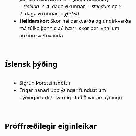
=
sjaldan,
2–4 [daga vikunnar] =
stundum
og 5–
7 [daga vikunnar] =
yfirleitt
Heildarskor:
Skor heildarkvarða og undirkvarða
má túlka þannig að hærri skor beri vitni um
aukinn svefnvanda
Íslensk þýðing
Sigrún Þorsteinsdóttir
Engar nánari upplýsingar fundust um
þýðingarferli / hvernig staðið var að þýðingu
Próffræðilegir eiginleikar