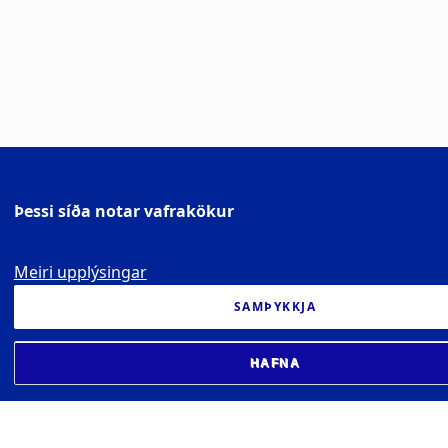
Þessi síða notar vafrakökur
Meiri upplýsingar
SAMÞYKKJA
HAFNA