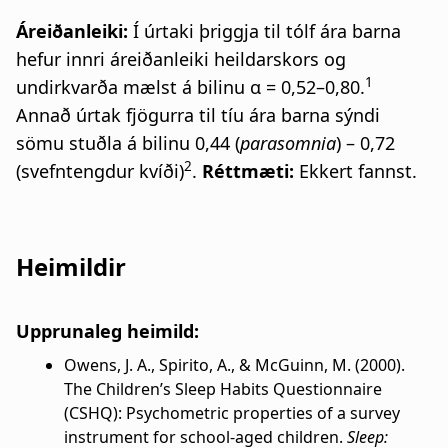
Áreiðanleiki:
Í úrtaki þriggja til tólf ára barna
hefur innri áreiðanleiki heildarskors og
1
undirkvarða mælst á bilinu α = 0,52–0,80.
Annað úrtak fjögurra til tíu ára barna sýndi
sömu stuðla á bilinu 0,44 (
parasomnia
) – 0,72
2
(svefntengdur kvíði)
.
Réttmæti:
Ekkert fannst.
Heimildir
Upprunaleg heimild:
Owens, J. A., Spirito, A., & McGuinn, M. (2000).
The Children’s Sleep Habits Questionnaire
(CSHQ): Psychometric properties of a survey
instrument for school-aged children.
Sleep: