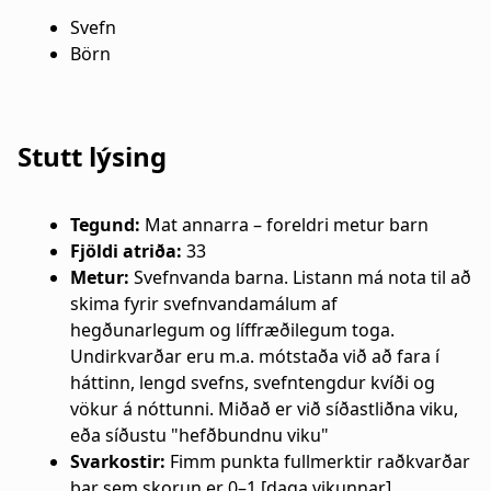
a
n
Svefn
Börn
t
a
i
r
o
s
Stutt lýsing
n
l
Tegund:
Mat annarra – foreldri metur barn
ó
Fjöldi atriða:
33
ð
Metur:
Svefnvanda barna. Listann má nota til að
skima fyrir svefnvandamálum af
hegðunarlegum og líffræðilegum toga.
Undirkvarðar eru m.a. mótstaða við að fara í
háttinn, lengd svefns, svefntengdur kvíði og
vökur á nóttunni. Miðað er við síðastliðna viku,
eða síðustu "hefðbundnu viku"
Svarkostir:
Fimm punkta fullmerktir raðkvarðar
þar sem skorun er 0–1 [daga vikunnar]