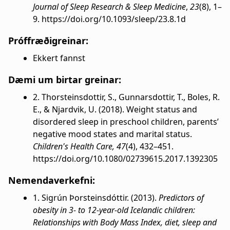
Journal of Sleep Research & Sleep Medicine
,
23
(8), 1–
9. https://doi.org/10.1093/sleep/23.8.1d
Próffræðigreinar:
Ekkert fannst
Dæmi um birtar greinar:
2. Thorsteinsdottir, S., Gunnarsdottir, T., Boles, R.
E., & Njardvik, U. (2018). Weight status and
disordered sleep in preschool children, parents’
negative mood states and marital status.
Children's Health Care, 47
(4), 432–451.
https://doi.org/10.1080/02739615.2017.1392305
Nemendaverkefni:
1. Sigrún Þorsteinsdóttir. (2013).
Predictors of
obesity in 3- to 12-year-old Icelandic children:
Relationships with Body Mass Index, diet, sleep and