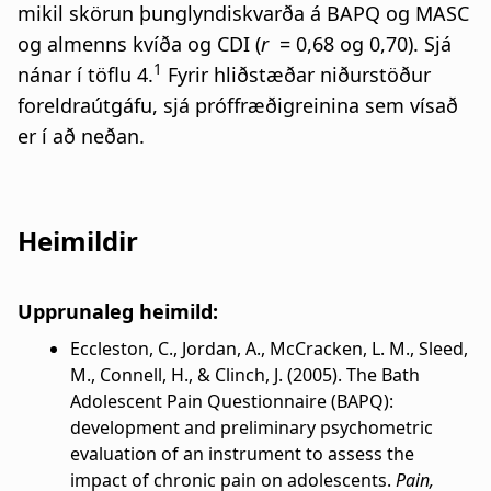
mikil skörun þunglyndiskvarða á BAPQ og MASC
og almenns kvíða og CDI (
r
= 0,68 og 0,70). Sjá
1
nánar í töflu 4.
Fyrir hliðstæðar niðurstöður
foreldraútgáfu, sjá próffræðigreinina sem vísað
er í að neðan.
Heimildir
Upprunaleg heimild:
Eccleston, C., Jordan, A., McCracken, L. M., Sleed,
M., Connell, H., & Clinch, J. (2005). The Bath
Adolescent Pain Questionnaire (BAPQ):
development and preliminary psychometric
evaluation of an instrument to assess the
impact of chronic pain on adolescents.
Pain,