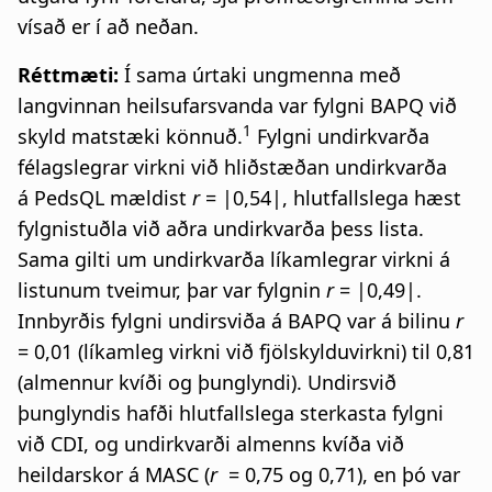
vísað er í að neðan.
Réttmæti:
Í sama úrtaki ungmenna með
langvinnan heilsufarsvanda var fylgni BAPQ við
1
skyld matstæki könnuð.
Fylgni undirkvarða
félagslegrar virkni við hliðstæðan undirkvarða
á PedsQL mældist
r
= |0,54|, hlutfallslega hæst
fylgnistuðla við aðra undirkvarða þess lista.
Sama gilti um undirkvarða líkamlegrar virkni á
listunum tveimur, þar var fylgnin
r
= |0,49|.
Innbyrðis fylgni undirsviða á BAPQ var á bilinu
r
= 0,01 (líkamleg virkni við fjölskylduvirkni) til 0,81
(almennur kvíði og þunglyndi). Undirsvið
þunglyndis hafði hlutfallslega sterkasta fylgni
við CDI, og undirkvarði almenns kvíða við
heildarskor á MASC (
r
= 0,75 og 0,71), en þó var