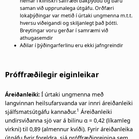
nemar í klínískri sálfræði bakþýddu og báru
saman við upprunalega útgáfu. Orðfæri
lokaþýðingar var metið í úrtaki ungmenna m.t.t.
hversu viðeigandi og skiljanlegt það þótti.
Breytingar voru gerðar í samræmi við
athugasemdir
Aðilar í þýðingarferlinu eru ekki jafngreindir
Próffræðilegir eiginleikar
Áreiðanleiki:
Í úrtaki ungmenna með
langvinnan heilsufarsvanda var innri áreiðanleiki
1
sjálfsmatsútgáfu kannaður.
Áreiðanleiki
undirsviðanna sjö var á bilinu α = 0,42 (líkamleg
virkni) til 0,89 (almennur kvíði). Fyrir áreiðanleika
útgáfu fyrir foreldra, sjá próffræðigreinina sem