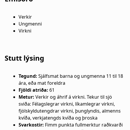
a
n
t
a
Verkir
Ungmenni
i
r
Virkni
o
s
n
l
Stutt lýsing
ó
ð
Tegund:
Sjálfsmat barna og ungmenna 11 til 18
ára, eða mat foreldra
Fjöldi atriða:
61
Metur:
Verkir og áhrif á virkni. Tekur til sjö
sviða: Félagslegrar virkni, líkamlegrar virkni,
fjölskyldutengdrar virkni, þunglyndis, almenns
kvíða, verkjatengds kvíða og þroska
Svarkostir:
Fimm punkta fullmerktur raðkvarði