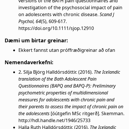
versions of the BATH pain questionnaires and
investigation of the psychosocial impact of pain
on adolescents with chronic disease.
Scand J
Psychol, 64
(5), 609-617.
https://doi.org/10.1111/sjop.12910
Dæmi um birtar greinar:
Ekkert fannst utan próffræðigreinar að ofan
Nemendaverkefni:
2. Silja Björg Halldórsdóttir. (2016).
The Icelandic
translation of the Bath Adolescent Pain
Questionnaires (BAPQ and BAPQ-P): Preliminary
psychometric properties of multidimensional
measures for adolescents with chronic pain and
their parents to assess the impact of chronic pain on
the adolescents
[óútgefin MSc ritgerð]. Skemman.
http://hdl.handle.net/1946/25733
Halla Ruth Halldórsdóttir. (2016).
The Icelandic