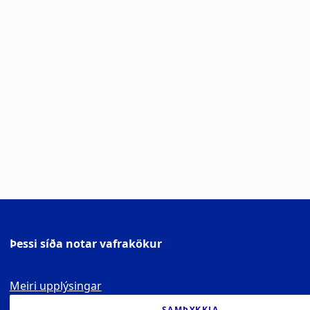
Þessi síða notar vafrakökur
Meiri upplýsingar
SAMÞYKKJA