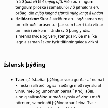
frá 0 (
aldrei
) til 4 (
mjög oft
). Við spurningum
tengdum þroska í samaburði við jafnaldra eru
orðagildin
mjög langt á eftir
til
mjög langt á undan
Heildarskor:
Skor á atriðum eru lögð saman og
umreiknuð í prósentur þar sem hærri tala vitnar
um meiri einkenni. Undirsvið þunglyndis,
almenns kvíða og verkjatengds kvíða má líka
leggja saman í skor fyrir tilfinningalega virkni
Íslensk þýðing
Tvær sjálfstæðar þýðingar voru gerðar af nema í
klínískri sálfræði og sálfræðingi með reynslu af
2
vinnu með og umönnun barna.
Þriðji aðili,
einnig sálfræðingur með reynslu af vinnu með
börnum, sameinaði þýðingarnar í eina. Tveir