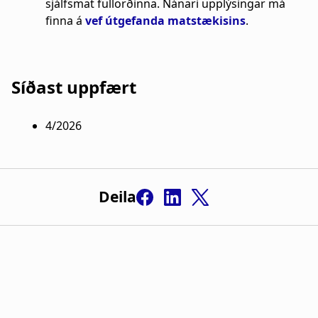
sjálfsmat fullorðinna. Nánari upplýsingar má
finna á
vef útgefanda matstækisins
.
Síðast uppfært
4/2026
Deila