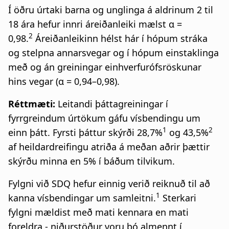
Í öðru úrtaki barna og unglinga á aldrinum 2 til
18 ára
hefur innri áreiðanleiki mælst α =
2
0,98.
Áreiðanleikinn hélst hár í hópum stráka
og stelpna annarsvegar og í hópum einstaklinga
með og án greiningar einhverfurófsröskunar
hins vegar (α = 0,94–0,98).
Réttmæti:
Leitandi þáttagreiningar í
fyrrgreindum úrtökum gáfu vísbendingu um
1
2
einn þátt. Fyrsti þáttur skýrði 28,7%
og 43,5%
af heildardreifingu atriða á meðan aðrir þættir
skýrðu minna en 5% í báðum tilvikum.
Fylgni við SDQ hefur einnig verið reiknuð til að
1
kanna vísbendingar um samleitni.
Sterkari
fylgni mældist með mati kennara en mati
foreldra - niðurstöður voru þó almennt í