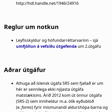
http://hdl.handle.net/1946/24916
Reglur um notkun
Leyfisskyldur og höfundarréttarvarinn – sjá
umfjöllun á vefsíðu útgefenda
um 2.útgáfu
Aðrar útgáfur
Athuga að íslensk úgáfa SRS sem fjallað er um
hér er sennilega ekki nýjasta útgáfa
matstækisins. Árið 2012 kom út önnur útgáfa
(SRS-2) sem inniheldur m.a. ólík eyðublöð
(e.
forms
) fyrir mismunandi aldurshópa barna og