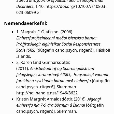
Spectrum.
Journal of Autism and Developmental
Disorders
, 1-10. https://doi.org/10.1007/s10803-
023-06099-z
Nemendaverkefni:
1. Magnús F. Ólafsson. (2006).
Einhverfurófseinkenni meðal íslenskra barna:
Próffræðilegir eiginleikar Social Responsiveness
Scale (SRS)
[óútgefin cand.psych. ritgerð]. Háskóli
Íslands.
2. Karen Lind Gunnarsdóttir.
(2011).
Andstæðuáhrif og Spurningalisti um
félagslega svörunarhæfni (SRS). Hugsanlegt vanmat
foreldra á systkinum barna með einhverfu
[óútgefin
cand.psych. ritgerð]. Skemman.
http://hdl.handle.net/1946/8622
Kristín Margrét Arnaldsdóttir. (2016).
Algengi
einhverfu hjá 7-9 ára börnum á Íslandi
[óútgefin
cand.psych. ritgerð]. Skemman.