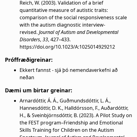
Reich, W. (2003). Validation of a brief
quantitative measure of autistic traits:
comparison of the social responsiveness scale
with the autism diagnostic interview-
revised.
Journal of Autism and Developmental
Disorders
,
33
, 427–433.
https://doi.org/10.1023/A:1025014929212
Próffræðigreinar:
Ekkert fannst - sjá þó nemendaverkefni að
neðan
Dæmi um birtar greinar:
Arnardóttir, Á. Á., Guðmundsdóttir, L. Á.,
Hannesdóttir, D. K., Halldórsson, F., Auðardóttir,
H., & Sveinbjörnsdóttir, B. (2023). A Pilot Study on
the FEST program–Friendship and Emotional
Skills Training for Children on the Autism