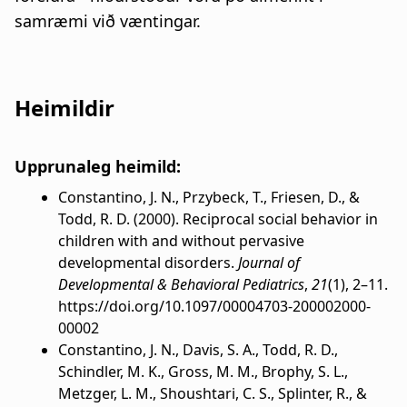
samræmi við væntingar.
Heimildir
Upprunaleg heimild:
Constantino, J. N., Przybeck, T., Friesen, D., &
Todd, R. D. (2000). Reciprocal social behavior in
children with and without pervasive
developmental disorders.
Journal of
Developmental & Behavioral Pediatrics
,
21
(1), 2–11.
https://doi.org/10.1097/00004703-200002000-
00002
Constantino, J. N., Davis, S. A., Todd, R. D.,
Schindler, M. K., Gross, M. M., Brophy, S. L.,
Metzger, L. M., Shoushtari, C. S., Splinter, R., &