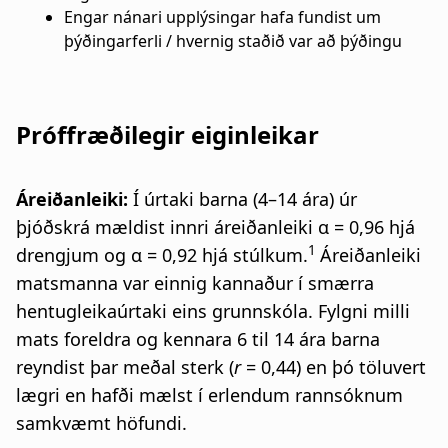
Engar nánari upplýsingar hafa fundist um
þýðingarferli / hvernig staðið var að þýðingu
Próffræðilegir eiginleikar
Áreiðanleiki:
Í úrtaki barna (4–14 ára) úr
þjóðskrá mældist innri áreiðanleiki α = 0,96 hjá
1
drengjum og α = 0,92 hjá stúlkum.
Áreiðanleiki
matsmanna var einnig kannaður í smærra
hentugleikaúrtaki eins grunnskóla. Fylgni milli
mats foreldra og kennara 6 til 14 ára barna
reyndist þar meðal sterk (
r
= 0,44) en þó töluvert
lægri en hafði mælst í erlendum rannsóknum
samkvæmt höfundi.