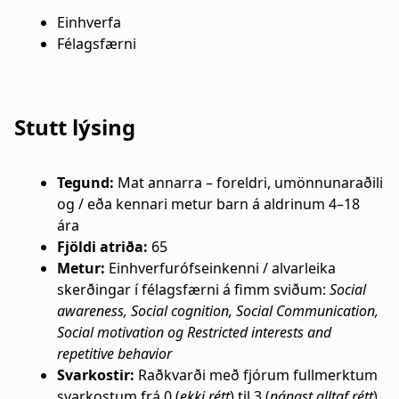
a
n
Einhverfa
Félagsfærni
t
a
i
r
o
s
Stutt lýsing
n
l
Tegund:
Mat annarra – foreldri, umönnunaraðili
ó
og / eða kennari metur barn á aldrinum 4–18
ð
ára
Fjöldi atriða:
65
Metur:
Einhverfurófseinkenni / alvarleika
skerðingar í félagsfærni á fimm sviðum:
Social
awareness, Social cognition, Social Communication,
Social motivation og Restricted interests and
repetitive behavior
Svarkostir:
Raðkvarði með fjórum fullmerktum
svarkostum frá 0 (
ekki rétt
) til 3 (
nánast alltaf rétt
)