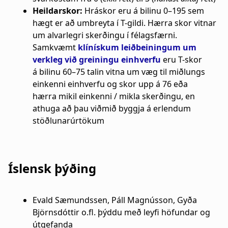
Heildarskor:
Hráskor eru á bilinu 0–195 sem
hægt er að umbreyta í T-gildi. Hærra skor vitnar
um alvarlegri skerðingu í félagsfærni.
Samkvæmt
klínískum leiðbeiningum um
verkleg við greiningu einhverfu
eru T-skor
á bilinu 60–75 talin vitna um væg til miðlungs
einkenni einhverfu og skor upp á 76 eða
hærra mikil einkenni / mikla skerðingu, en
athuga að þau viðmið byggja á erlendum
stöðlunarúrtökum
Íslensk þýðing
Evald Sæmundssen, Páll Magnússon, Gyða
Björnsdóttir o.fl. þýddu með leyfi höfundar og
útgefanda