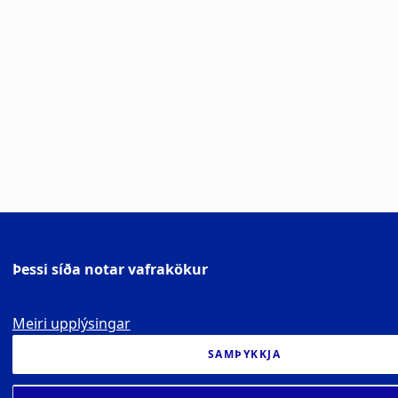
Þessi síða notar vafrakökur
Meiri upplýsingar
SAMÞYKKJA