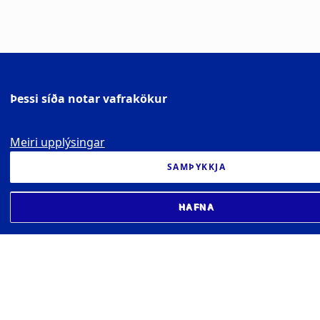
Þessi síða notar vafrakökur
Meiri upplýsingar
SAMÞYKKJA
HAFNA