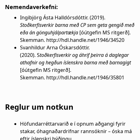
Nemendaverkefni:
Ingibjörg Ásta Halldórsdóttir. (2019).
Stoðkerfisverkir barna með CP sem geta gengið með
eða án gönguhjálpartækja
[óútgefin MS ritgerð].
Skemman. http://hdl.handle.net/1946/34520
Svanhildur Arna Óskarsdóttir.
(2020). S
toðkerfisverkir og áhrif þeirra á daglegar
athafnir og hegðun íslenskra barna með barnagigt
[óútgefin MS ritgerð].
Skemman. http://hdl.handle.net/1946/35801
Reglur um notkun
Höfundarréttarvarið e í opnum aðgangi fyrir
stakar, óhagnaðardrifnar rannsóknir – óska má
eftir íslenskri þýðingu