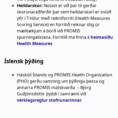
Heildarskor:
Notast er við þar til gerðar
skorunaraðferðir þar sem heildarskori er snúið
yfir í T-tölur með reikniforriti (Health Measures
Scoring Service) en forritið reiknar stig úr
mælitækjum á borð við PROMIS
spurningalistana. Forritið má finna á
heimasíðu
Health Measures
Íslensk þýðing
Háskóli Íslands og PROMIS Health Organization
(PHO) gerðu samning um þýðingu þessa og
annarra PROMIS matskvarða – Björg
Guðjónsdóttir þýddi í samræmi við
verklagsreglur stofnunarinnar