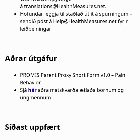
á translations@HealthMeasures.net.
Höfundar leggja til staðlað útlit á spurningum –
sendið póst á Help@HealthMeasures.net fyrir
leiðbeiningar
Aðrar útgáfur
PROMIS Parent Proxy Short Form v1.0 – Pain
Behavior
Sjá
hér
aðra matskvarða ætlaða börnum og
ungmennum
Síðast uppfært