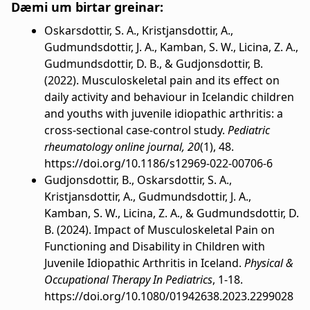
Dæmi um birtar greinar:
Oskarsdottir, S. A., Kristjansdottir, A.,
Gudmundsdottir, J. A., Kamban, S. W., Licina, Z. A.,
Gudmundsdottir, D. B., & Gudjonsdottir, B.
(2022). Musculoskeletal pain and its effect on
daily activity and behaviour in Icelandic children
and youths with juvenile idiopathic arthritis: a
cross-sectional case-control study.
Pediatric
rheumatology online journal, 20
(1), 48.
https://doi.org/10.1186/s12969-022-00706-6
Gudjonsdottir, B., Oskarsdottir, S. A.,
Kristjansdottir, A., Gudmundsdottir, J. A.,
Kamban, S. W., Licina, Z. A., & Gudmundsdottir, D.
B. (2024). Impact of Musculoskeletal Pain on
Functioning and Disability in Children with
Juvenile Idiopathic Arthritis in Iceland.
Physical &
Occupational Therapy In Pediatrics
, 1-18.
https://doi.org/10.1080/01942638.2023.2299028