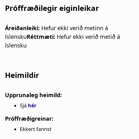
Próffræðilegir eiginleikar
Áreiðanleiki:
Hefur ekki verið metinn á
íslensku
Réttmæti:
Hefur ekki verið metið á
íslensku
Heimildir
Upprunaleg heimild:
Sjá
hér
Próffræðigreinar:
Ekkert fannst