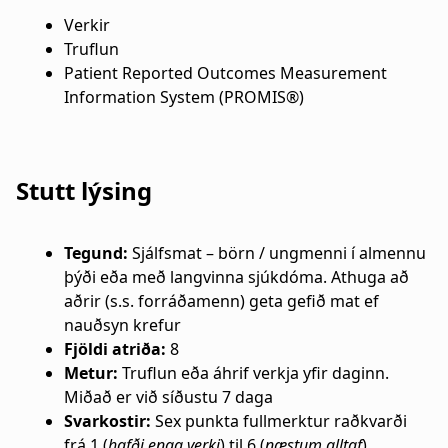
a
n
Verkir
Truflun
t
a
Patient Reported Outcomes Measurement
i
r
Information System (PROMIS®)
o
s
n
l
Stutt lýsing
ó
ð
Tegund:
Sjálfsmat – börn / ungmenni í almennu
þýði eða með langvinna sjúkdóma. Athuga að
aðrir (s.s. forráðamenn) geta gefið mat ef
nauðsyn krefur
Fjöldi atriða:
8
Metur:
Truflun eða áhrif verkja yfir daginn.
Miðað er við síðustu 7 daga
Svarkostir:
Sex punkta fullmerktur raðkvarði
frá 1 (
hafði enga verki
) til 6 (
næstum alltaf
)