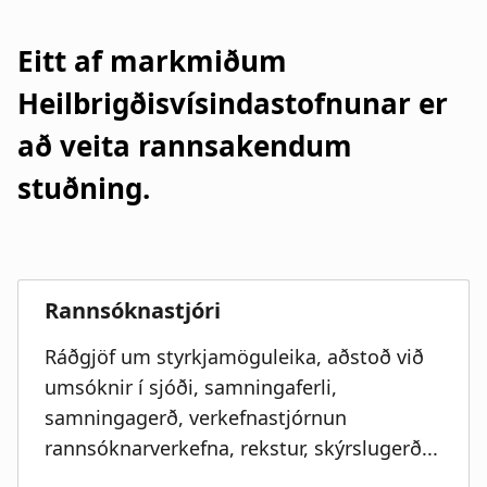
a
n
Eitt af markmiðum
t
a
Heilbrigðisvísindastofnunar er
i
r
að veita rannsakendum
o
s
stuðning.
n
l
ó
ð
Ráðgjöf um styrkjamöguleika, aðstoð við
umsóknir í sjóði, samningaferli,
samningagerð, verkefnastjórnun
rannsóknarverkefna, rekstur, skýrslugerð...