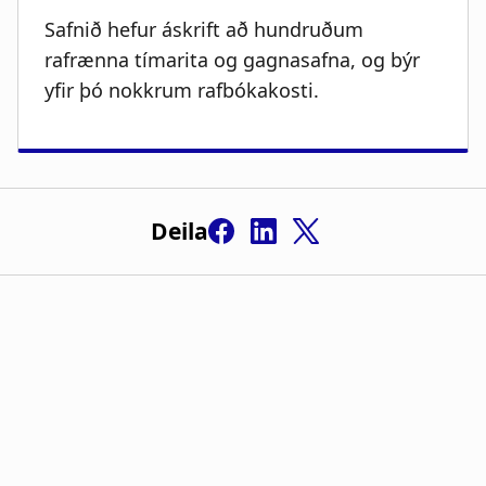
Safnið hefur áskrift að hundruðum
rafrænna tímarita og gagnasafna, og býr
yfir þó nokkrum rafbókakosti.
Deila