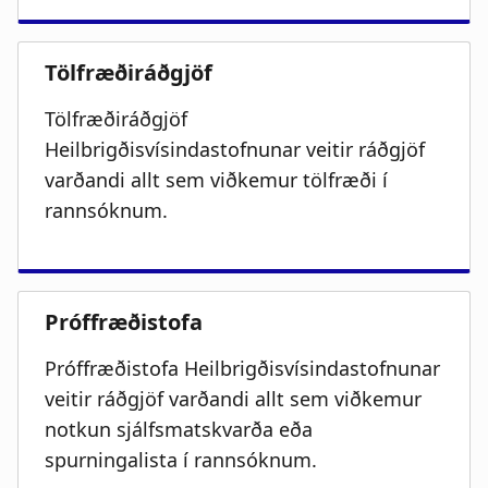
Tölfræðiráðgjöf
Heilbrigðisvísindastofnunar veitir ráðgjöf
varðandi allt sem viðkemur tölfræði í
rannsóknum.
Próffræðistofa Heilbrigðisvísindastofnunar
veitir ráðgjöf varðandi allt sem viðkemur
notkun sjálfsmatskvarða eða
spurningalista í rannsóknum.