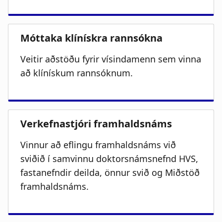
Veitir aðstöðu fyrir vísindamenn sem vinna
að klínískum rannsóknum.
Vinnur að eflingu framhaldsnáms við
sviðið í samvinnu doktorsnámsnefnd HVS,
fastanefndir deilda, önnur svið og Miðstöð
framhaldsnáms.