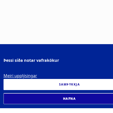
Þessi síða notar vafrakökur
Meiri upplýsingar
SAMÞYKKJA
HAFNA