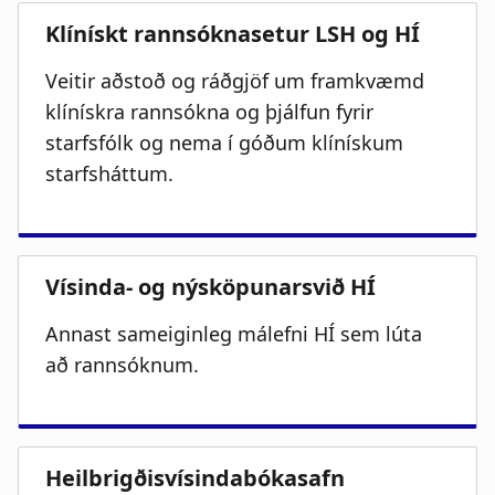
Veitir aðstoð og ráðgjöf um framkvæmd
klínískra rannsókna og þjálfun fyrir
starfsfólk og nema í góðum klínískum
starfsháttum.
Annast sameiginleg málefni HÍ sem lúta
að rannsóknum.