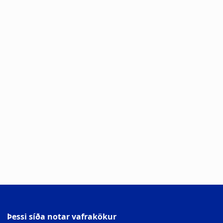
Þessi síða notar vafrakökur