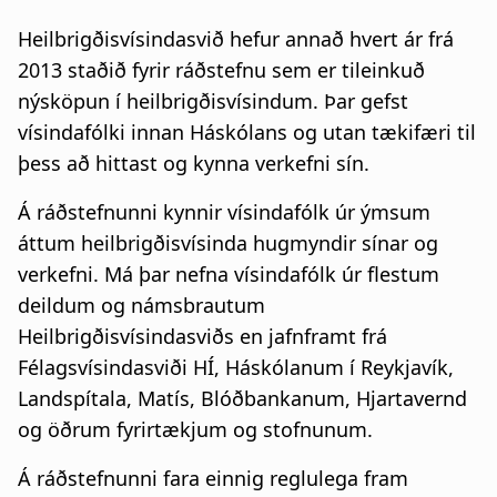
a
n
Heilbrigðisvísindasvið hefur annað hvert ár frá
t
a
2013 staðið fyrir ráðstefnu sem er tileinkuð
i
nýsköpun í heilbrigðisvísindum. Þar gefst
r
vísindafólki innan Háskólans og utan tækifæri til
o
s
þess að hittast og kynna verkefni sín.
n
l
Á ráðstefnunni kynnir vísindafólk úr ýmsum
ó
áttum heilbrigðisvísinda hugmyndir sínar og
verkefni. Má þar nefna vísindafólk úr flestum
ð
deildum og námsbrautum
Heilbrigðisvísindasviðs en jafnframt frá
Félagsvísindasviði HÍ, Háskólanum í Reykjavík,
Landspítala, Matís, Blóðbankanum, Hjartavernd
og öðrum fyrirtækjum og stofnunum.
Á ráðstefnunni fara einnig reglulega fram