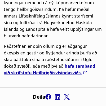
kynningar nemenda á nýsköpunarverkefnum
tengd heilbrigðisvísindum. Þá hefur meðal
annars Líftæknifélag Íslands kynnt starfsemi
sína og fulltrúar frá Hugverkanefnd Háskóla
Íslands og Landspítala hafa veitt upplýsingar um
hlutverk nefndarinnar.
Ráðstefnan er opin öllum og er aðgangur
ókeypis en gestir og flytjendur erinda þurfa að
skrá þátttöku sína á ráðstefnusíðunni í Uglu
(lokað svæði), eða með því að
hafa samband
við skrifstofu Heilbrigðisvísindasviðs.
Deila