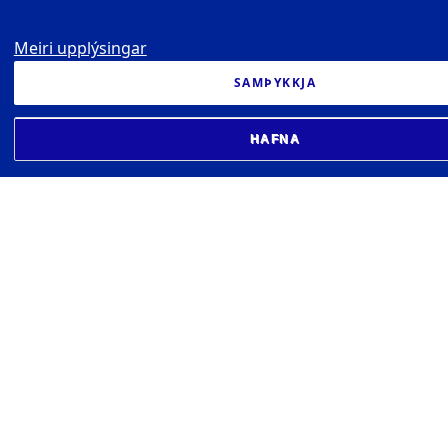
Meiri upplýsingar
SAMÞYKKJA
HAFNA
HÁSKÓLI ÍSLANDS