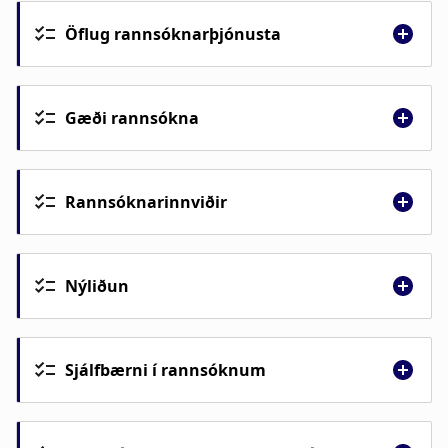
Öflug rannsóknarþjónusta
Gæði rannsókna
Rannsóknarinnviðir
Nýliðun
Sjálfbærni í rannsóknum