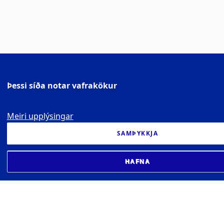
Þessi síða notar vafrakökur
Meiri upplýsingar
SAMÞYKKJA
HAFNA