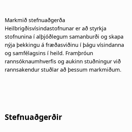
a
n
t
a
Markmið stefnuaðgerða
i
r
Heilbrigðisvísindastofnunar er að styrkja
stofnunina í alþjóðlegum samanburði og skapa
o
s
nýja þekkingu á fræðasviðinu í þágu vísindanna
n
l
og samfélagsins í heild. Framþróun
rannsóknaumhverfis og aukinn stuðningur við
ó
rannsakendur stuðlar að þessum markmiðum.
ð
Stefnuaðgerðir